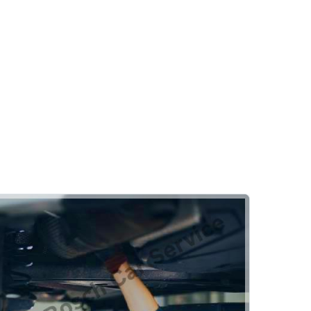
Akü
Akülerde Garanti
Akü Kontrolü
ası Belirtileri
Royal Otomotiv
ır?
Kaporta
Rehber
Pasta Cila
Göçük Düzeltme
Oto Boya