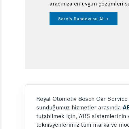
aracınıza en uygun çözümleri s
Yol Yardım
Servis Randevusu Al
Royal Otomotiv Bosch Car Service 
sunduğumuz hizmetler arasında
AB
tutabilmek için, ABS sistemlerinin
teknisyenlerimiz tüm marka ve mod